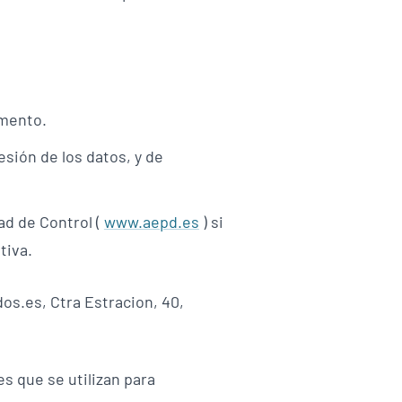
omento.
esión de los datos, y de
ad de Control (
www.aepd.es
) si
tiva.
os.es, Ctra Estracion, 40,
es que se utilizan para