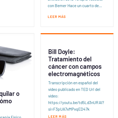
con Bemer Hace un cuarto de…
LEER MÁS
Bill Doyle:
Tratamiento del
cáncer con campos
electromagnéticos
Transcripción en español del
vídeo publicado en TED Url del
uilar o
vídeo:
Cómo
https://youtu.be/td5Ld3nURAI?
si=F3pUA7xMPvqED47k
LEER MÁS
rapia Físico