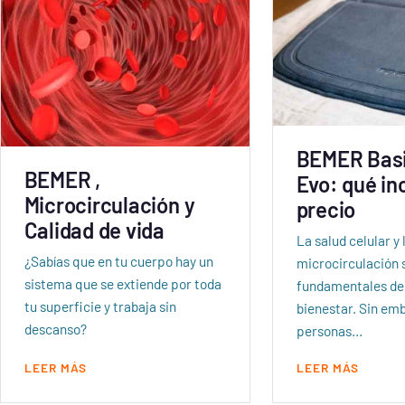
BEMER Bas
BEMER ,
Evo: qué in
Microcirculación y
precio
Calidad de vida
La salud celular y 
¿Sabías que en tu cuerpo hay un
microcirculación 
sistema que se extiende por toda
fundamentales de
tu superficie y trabaja sin
bienestar. Sin em
descanso?
personas…
LEER MÁS
LEER MÁS