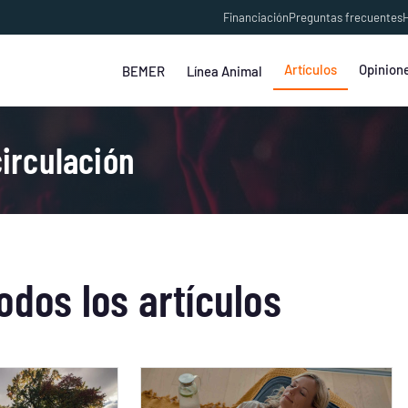
Financiación
Preguntas frecuentes
H
Artículos
Opinion
BEMER
Línea Animal
irculación
odos los artículos