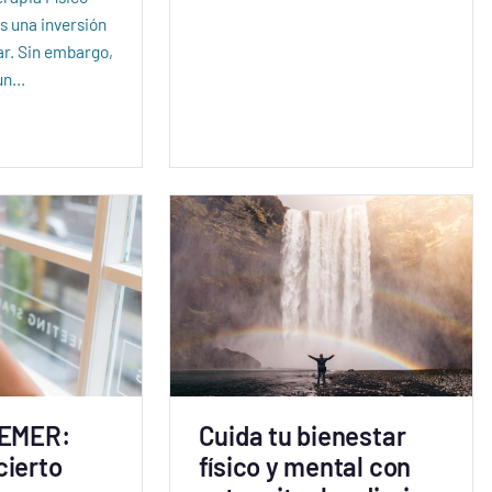
 una inversión
ar. Sin embargo,
 un…
BEMER:
Cuida tu bienestar
cierto
físico y mental con